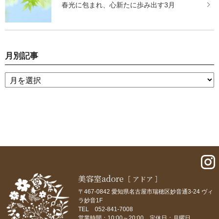
春光に包まれ、心新たに歩み出す3月
月別記事
美容室adore
［ アドア ］
〒467-0842 愛知県名古屋市瑞穂区妙音通3-24 ヴィ
ラ妙音1F
TEL 052-841-7008
営業時間：10:00～20:00 定休日：月曜日