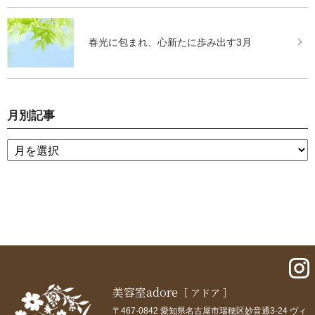
春光に包まれ、心新たに歩み出す3月
月別記事
美容室adore
［ アドア ］
〒467-0842 愛知県名古屋市瑞穂区妙音通3-24 ヴィ