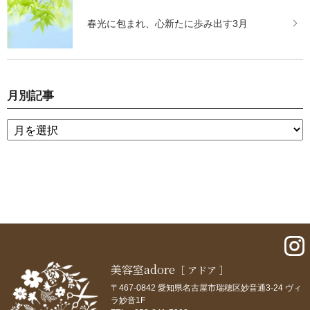
春光に包まれ、心新たに歩み出す3月
月別記事
美容室adore
［ アドア ］
〒467-0842 愛知県名古屋市瑞穂区妙音通3-24 ヴィ
ラ妙音1F