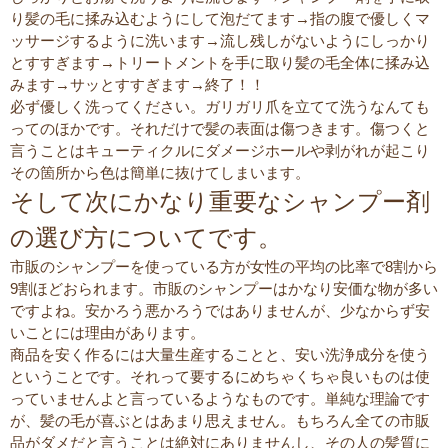
り髪の毛に揉み込むようにして泡だてます→指の腹で優しくマ
ッサージするように洗います→流し残しがないようにしっかり
とすすぎます→トリートメントを手に取り髪の毛全体に揉み込
みます→サッとすすぎます→終了！！
必ず優しく洗ってください。ガリガリ爪を立てて洗うなんても
ってのほかです。それだけで髪の表面は傷つきます。傷つくと
言うことはキューティクルにダメージホールや剥がれが起こり
その箇所から色は簡単に抜けてしまいます。
そして次にかなり重要なシャンプー剤
の選び方についてです。
市販のシャンプーを使っている方が女性の平均の比率で8割から
9割ほどおられます。市販のシャンプーはかなり安価な物が多い
ですよね。安かろう悪かろうではありませんが、少なからず安
いことには理由があります。
商品を安く作るには大量生産することと、安い洗浄成分を使う
ということです。それって要するにめちゃくちゃ良いものは使
っていませんよと言っているようなものです。単純な理論です
が、髪の毛が喜ぶとはあまり思えません。もちろん全ての市販
品がダメだと言うことは絶対にありませんし、その人の髪質に