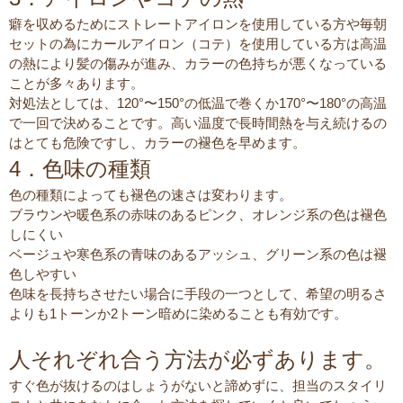
癖を収めるためにストレートアイロンを使用している方や毎朝
セットの為にカールアイロン（コテ）を使用している方は高温
の熱により髪の傷みが進み、カラーの色持ちが悪くなっている
ことが多々あります。
対処法としては、120°〜150°の低温で巻くか170°〜180°の高温
で一回で決めることです。高い温度で長時間熱を与え続けるの
はとても危険ですし、カラーの褪色を早めます。
4．色味の種類
色の種類によっても褪色の速さは変わります。
ブラウンや暖色系の赤味のあるピンク、オレンジ系の色は褪色
しにくい
ベージュや寒色系の青味のあるアッシュ、グリーン系の色は褪
色しやすい
色味を長持ちさせたい場合に手段の一つとして、希望の明るさ
よりも1トーンか2トーン暗めに染めることも有効です。
人それぞれ合う方法が必ずあります。
すぐ色が抜けるのはしょうがないと諦めずに、担当のスタイリ